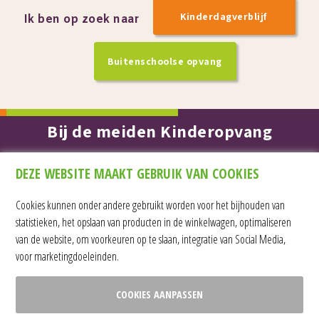
Kinderdagverblijf
Ik ben op zoek naar
Buitenschoolse opvang
Bij de meiden Kinderopvang
Duymaer van Twistweg 8 / 7909 CB Hoogeveen / Bel ons
DEZE WEBSITE MAAKT GEBRUIK VAN COOKIES
op:
06 - 82 64 61 60
of mail naar
info@bijdemeiden.nl
Cookies kunnen onder andere gebruikt worden voor het bijhouden van
partner logo's
statistieken, het opslaan van producten in de winkelwagen, optimaliseren
van de website, om voorkeuren op te slaan, integratie van Social Media,
voor marketingdoeleinden.
COOKIES AANPASSEN