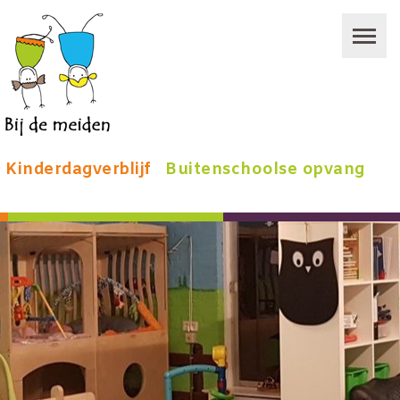
Kinderdagverblijf
Buitenschoolse opvang