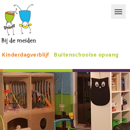
Kinderdagverblijf
Buitenschoolse opvang